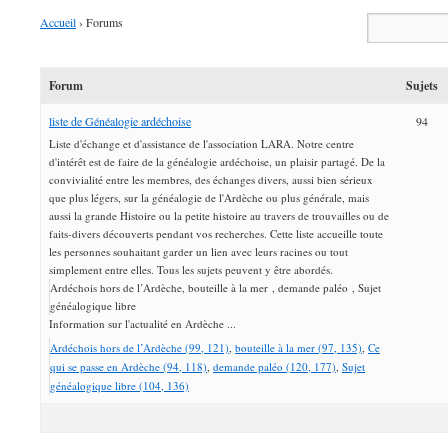
Accueil
›
Forums
Forum
Sujets
liste de Généalogie ardéchoise
94
Liste d'échange et d'assistance de l'association LARA. Notre centre
d'intérêt est de faire de la généalogie ardéchoise, un plaisir partagé. De la
convivialité entre les membres, des échanges divers, aussi bien sérieux
que plus légers, sur la généalogie de l'Ardèche ou plus générale, mais
aussi la grande Histoire ou la petite histoire au travers de trouvailles ou de
faits-divers découverts pendant vos recherches. Cette liste accueille toute
les personnes souhaitant garder un lien avec leurs racines ou tout
simplement entre elles. Tous les sujets peuvent y être abordés.
Ardéchois hors de l’Ardèche
bouteille à la mer
demande paléo
Sujet
généalogique libre
Information sur l'actualité en Ardèche ...
Ardéchois hors de l’Ardèche (99, 121)
bouteille à la mer (97, 135)
Ce
qui se passe en Ardèche (94, 118)
demande paléo (120, 177)
Sujet
généalogique libre (104, 136)