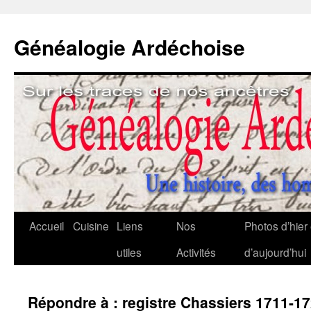
Généalogie Ardéchoise
Aller
Accueil
Cuisine
Liens
Nos
Photos d’hier 
au
utiles
Activités
d’aujourd’hui
contenu
Répondre à : registre Chassiers 1711-1