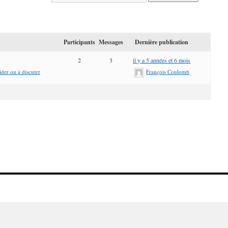
Participants
Messages
Dernière publication
2
3
il y a 5 années et 6 mois
der ou à discuter
François Coulomb