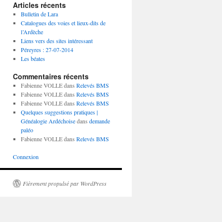
Articles récents
Bulletin de Lara
Catalogues des voies et lieux-dits de
l’Ardèche
Liens vers des sites intéressant
Péreyres : 27-07-2014
Les béates
Commentaires récents
Fabienne VOLLE
dans
Relevés BMS
Fabienne VOLLE
dans
Relevés BMS
Fabienne VOLLE
dans
Relevés BMS
Quelques suggestions pratiques |
Généalogie Ardéchoise
dans
demande
paléo
Fabienne VOLLE
dans
Relevés BMS
Connexion
Fièrement propulsé par WordPress