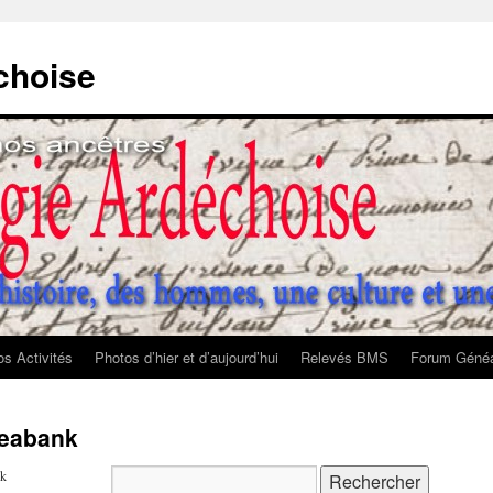
choise
s Activités
Photos d’hier et d’aujourd’hui
Relevés BMS
Forum Généa
neabank
nk