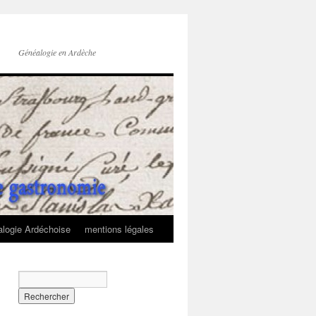
Généalogie en Ardèche
logie Ardéchoise
mentions légales