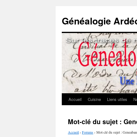
Généalogie Ardé
Accueil
Cuisine
Liens utiles
No
Aller
au
Mot-clé du sujet : Ge
contenu
Accueil
›
Forums
›
Mot-clé du sujet : Geneaba