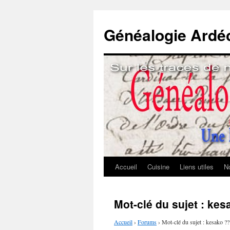
Généalogie Ardé
Accueil
Cuisine
Liens utiles
No
Aller
au
Mot-clé du sujet : ke
contenu
Accueil
›
Forums
›
Mot-clé du sujet : kesako ??