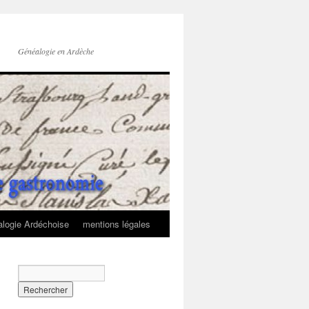
Généalogie en Ardèche
logie Ardéchoise
mentions légales