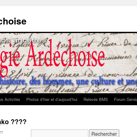
choise
s Activités
Photos d’hier et d’aujourd’hui
Relevés BMS
Forum Généa
sako ????
??