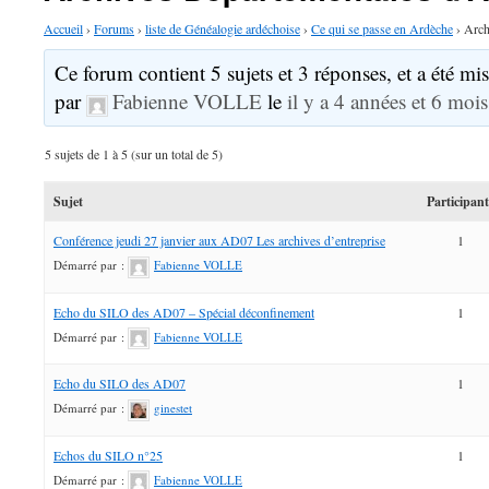
Accueil
›
Forums
›
liste de Généalogie ardéchoise
›
Ce qui se passe en Ardèche
›
Arch
Ce forum contient 5 sujets et 3 réponses, et a été mis
par
Fabienne VOLLE
le
il y a 4 années et 6 mois
5 sujets de 1 à 5 (sur un total de 5)
Sujet
Participan
Conférence jeudi 27 janvier aux AD07 Les archives d’entreprise
1
Démarré par :
Fabienne VOLLE
Echo du SILO des AD07 – Spécial déconfinement
1
Démarré par :
Fabienne VOLLE
Echo du SILO des AD07
1
Démarré par :
ginestet
Echos du SILO n°25
1
Démarré par :
Fabienne VOLLE