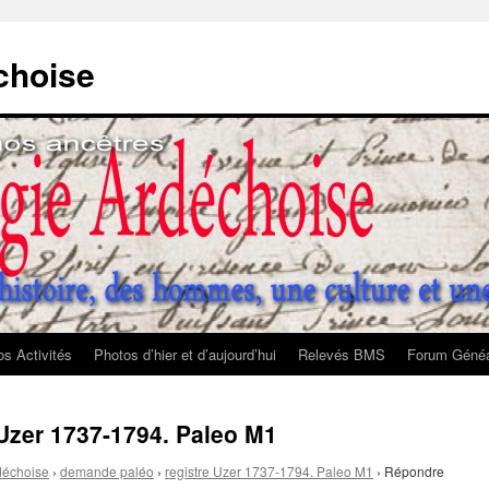
choise
s Activités
Photos d’hier et d’aujourd’hui
Relevés BMS
Forum Généa
 Uzer 1737-1794. Paleo M1
déchoise
›
demande paléo
›
registre Uzer 1737-1794. Paleo M1
›
Répondre