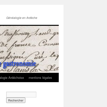
Généalogie en Ardèche
logie Ardéchoise
mentions légales