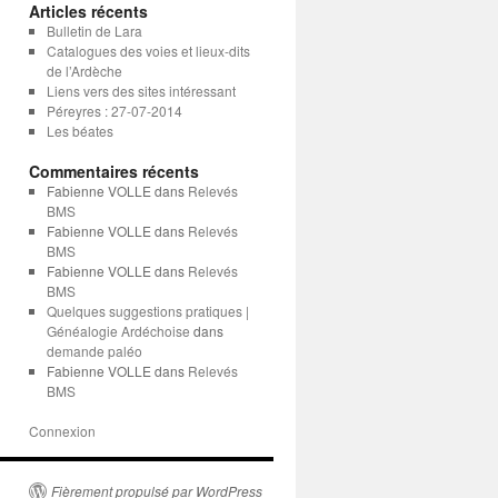
Articles récents
Bulletin de Lara
Catalogues des voies et lieux-dits
de l’Ardèche
Liens vers des sites intéressant
Péreyres : 27-07-2014
Les béates
Commentaires récents
Fabienne VOLLE
dans
Relevés
BMS
Fabienne VOLLE
dans
Relevés
BMS
Fabienne VOLLE
dans
Relevés
BMS
Quelques suggestions pratiques |
Généalogie Ardéchoise
dans
demande paléo
Fabienne VOLLE
dans
Relevés
BMS
Connexion
Fièrement propulsé par WordPress