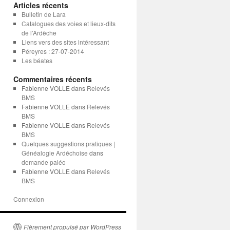
Articles récents
Bulletin de Lara
Catalogues des voies et lieux-dits
de l’Ardèche
Liens vers des sites intéressant
Péreyres : 27-07-2014
Les béates
Commentaires récents
Fabienne VOLLE
dans
Relevés
BMS
Fabienne VOLLE
dans
Relevés
BMS
Fabienne VOLLE
dans
Relevés
BMS
Quelques suggestions pratiques |
Généalogie Ardéchoise
dans
demande paléo
Fabienne VOLLE
dans
Relevés
BMS
Connexion
Fièrement propulsé par WordPress