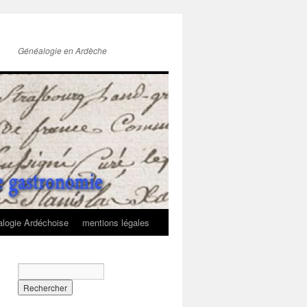
Généalogie en Ardèche
logie Ardéchoise
mentions légales