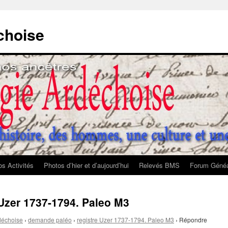
choise
s Activités
Photos d’hier et d’aujourd’hui
Relevés BMS
Forum Généa
 Uzer 1737-1794. Paleo M3
déchoise
›
demande paléo
›
registre Uzer 1737-1794. Paleo M3
›
Répondre