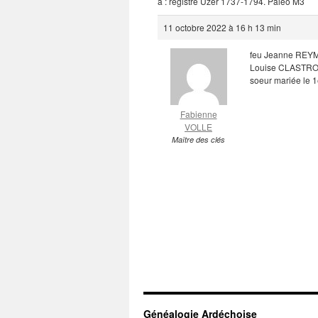
à : registre Uzer 1737-1794. Paleo M3
11 octobre 2022 à 16 h 13 min
feu Jeanne RE
Louise CLASTRON
soeur mariée le 
Fabienne
VOLLE
Maître des clés
Généalogie Ardéchoise