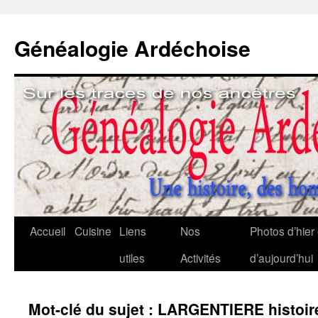
Généalogie Ardéchoise
Aller
Accueil
Cuisine
Liens
Nos
Photos d’hier 
au
utiles
Activités
d’aujourd’hui
contenu
Mot-clé du sujet : LARGENTIERE histoire