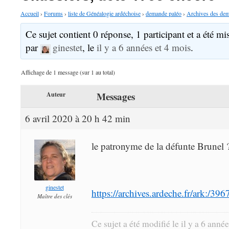
Accueil
›
Forums
›
liste de Généalogie ardéchoise
›
demande paléo
›
Archives des dem
Ce sujet contient 0 réponse, 1 participant et a été mis
par
ginestet
, le
il y a 6 années et 4 mois
.
Affichage de 1 message (sur 1 au total)
Messages
Auteur
6 avril 2020 à 20 h 42 min
le patronyme de la défunte Brunel 
ginestet
https://archives.ardeche.fr/ark:
Maître des clés
Ce sujet a été modifié le il y a 6 anné