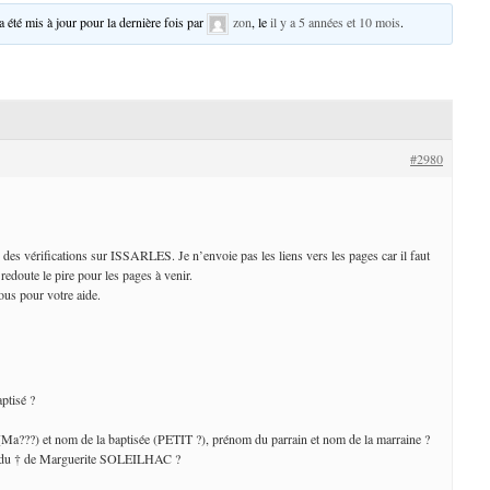
 a été mis à jour pour la dernière fois par
zon
, le
il y a 5 années et 10 mois
.
#2980
e des vérifications sur ISSARLES. Je n’envoie pas les liens vers les pages car il faut
e redoute le pire pour les pages à venir.
ous pour votre aide.
ptisé ?
(Ma???) et nom de la baptisée (PETIT ?), prénom du parrain et nom de la marraine ?
te du † de Marguerite SOLEILHAC ?