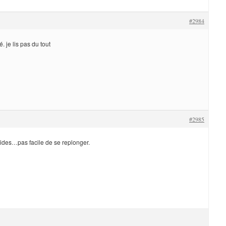
#2984
é. je lis pas du tout
#2985
aides…pas facile de se replonger.