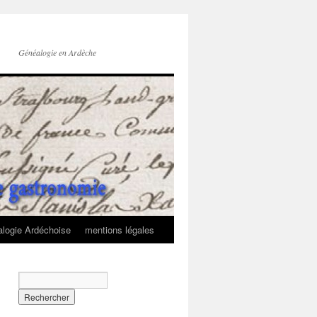
Généalogie en Ardèche
logie Ardéchoise
mentions légales