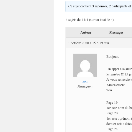
Ce sujet contient 3 réponses, 2 participants et
4 sujets de 1 à 4 (sur un total de 4)
Auteur
Messages
1 octobre 2020 à 15 h 19 min
Bonjour,
Un appel à la suit
le registre !!! Et j
Je vous remercie t
zon
Amicalement
Participant
Zon
Page 19 :
1er acte nom du ba
Page 20 :
1er acte : prénom 
dernier acte : da
Page 28 :