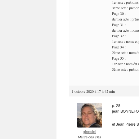
1er acte : prénoms
3ème acte : prénom
Page 30 :
dernier acte : prén
Page 31 :
dernier acte : nom
Page 32 :
1er acte : noms et
Page 34 :
2ème acte : nom du
Page 35 :
1er acte : nom du 
3ème acte : préno
1 octobre 2020 à 17 h 42 min
p. 28
jean BONNEFOY
et Jean Pierre 
ginestet
Maître des clés