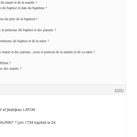
 du marié et de la mariée ?
 du baptisé et date du baptême ?
om du père de la baptisée? :
s et prénoms du baptisé et des parents ?
 prénoms du baptisé et de la mère ?
 marié et des parents ; nom et prénom de la mariée et de sa mère ?
défunt ?
ms des mariés ?
#2983
 et [Isab]eau LAFON
SAURIN? ? juin 1734 baptisé le 24