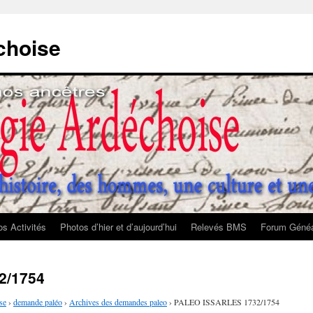
choise
s Activités
Photos d’hier et d’aujourd’hui
Relevés BMS
Forum Généa
2/1754
se
›
demande paléo
›
Archives des demandes paleo
›
PALEO ISSARLES 1732/1754