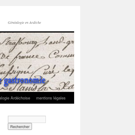
Généalogie en Ardèche
logie Ardéchoise
mentions légales