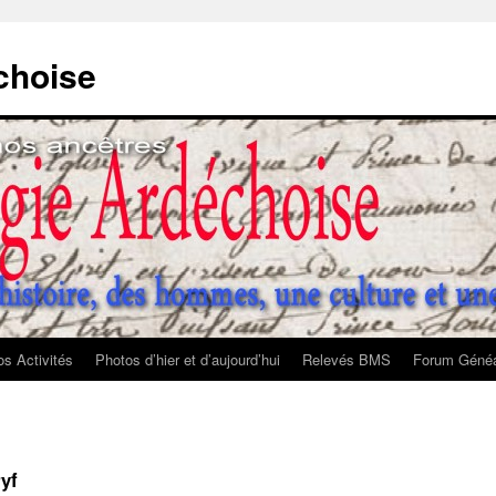
choise
s Activités
Photos d’hier et d’aujourd’hui
Relevés BMS
Forum Généa
yf