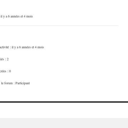
: il y a 6 années et 4 mois
ctivité : il y a 6 années et 4 mois
tiés : 2
rées : 0
 le forum : Participant