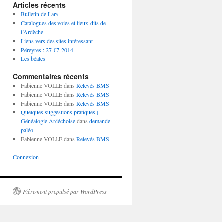
Articles récents
Bulletin de Lara
Catalogues des voies et lieux-dits de
l’Ardèche
Liens vers des sites intéressant
Péreyres : 27-07-2014
Les béates
Commentaires récents
Fabienne VOLLE
dans
Relevés BMS
Fabienne VOLLE
dans
Relevés BMS
Fabienne VOLLE
dans
Relevés BMS
Quelques suggestions pratiques |
Généalogie Ardéchoise
dans
demande
paléo
Fabienne VOLLE
dans
Relevés BMS
Connexion
Fièrement propulsé par WordPress