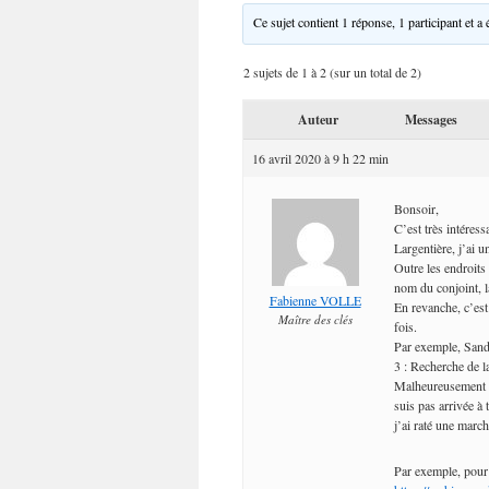
Ce sujet contient 1 réponse, 1 participant et a 
2 sujets de 1 à 2 (sur un total de 2)
Auteur
Messages
16 avril 2020 à 9 h 22 min
Bonsoir,
C’est très intére
Largentière, j’ai 
Outre les endroits 
nom du conjoint, 
Fabienne VOLLE
En revanche, c’est 
Maître des clés
fois.
Par exemple, Sand
3 : Recherche de l
Malheureusement à 
suis pas arrivée à
j’ai raté une marc
Par exemple, pou