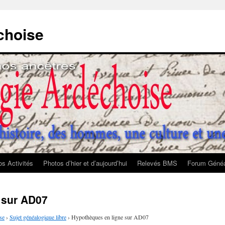
choise
s Activités
Photos d’hier et d’aujourd’hui
Relevés BMS
Forum Généa
 sur AD07
se
›
Sujet généalogique libre
›
Hypothèques en ligne sur AD07