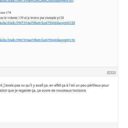
ardeche.fr/ark:/39673/vta9928bf2b6ff20ef4/daogrp/0/165
 case 178
onne le volume 139 et je trouve par exemple p128
ardeche.fr/ark:/39673/vta478be81fce675048/daogrp/0/128
ardeche.fr/ark:/39673/vta478be81fce675048/daogrp/0/130
#2920
, j’avais pas vu qu’il y avait ça, en effet ça à l’air un peu périlleux pour
falloir que je regarde ça, ça ouvre de nouveaux horizons