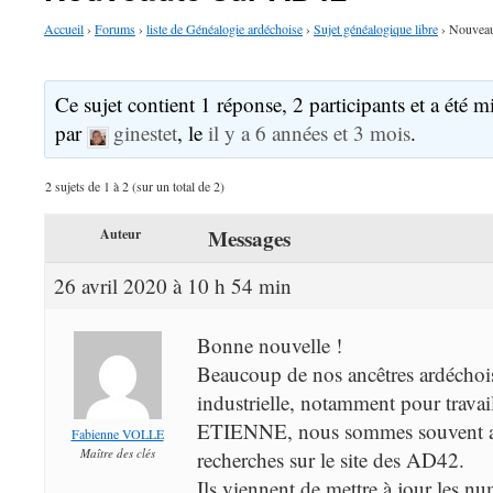
Accueil
›
Forums
›
liste de Généalogie ardéchoise
›
Sujet généalogique libre
›
Nouveau
Ce sujet contient 1 réponse, 2 participants et a été mi
par
ginestet
, le
il y a 6 années et 3 mois
.
2 sujets de 1 à 2 (sur un total de 2)
Messages
Auteur
26 avril 2020 à 10 h 54 min
Bonne nouvelle !
Beaucoup de nos ancêtres ardéchois
industrielle, notamment pour travai
ETIENNE, nous sommes souvent am
Fabienne VOLLE
Maître des clés
recherches sur le site des AD42.
Ils viennent de mettre à jour les nu