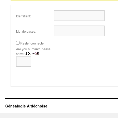
Identifiant:
Mot de passe:
Rester connecté
Are you human? Please
solve:
Généalogie Ardéchoise