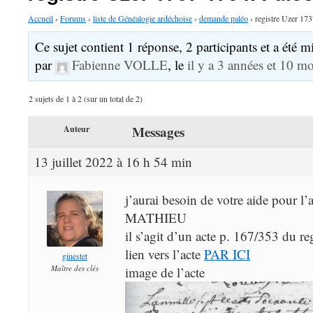
Accueil
›
Forums
›
liste de Généalogie ardéchoise
›
demande paléo
›
registre Uzer 17
Ce sujet contient 1 réponse, 2 participants et a été mi
par
Fabienne VOLLE
, le
il y a 3 années et 10 mo
2 sujets de 1 à 2 (sur un total de 2)
Messages
Auteur
13 juillet 2022 à 16 h 54 min
j’aurai besoin de votre aide pour l
MATHIEU
il s’agit d’un acte p. 167/353 du reg
lien vers l’acte
PAR ICI
ginestet
Maître des clés
image de l’acte