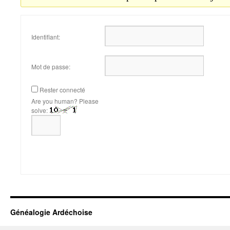
Identifiant:
Mot de passe:
Rester connecté
Are you human? Please
solve:
Généalogie Ardéchoise