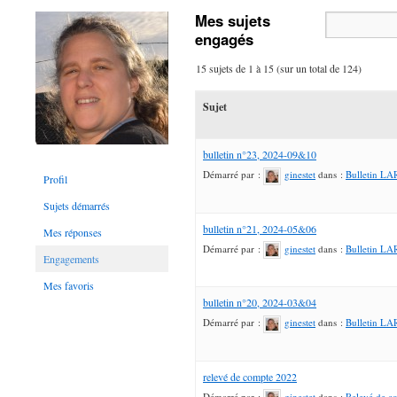
Mes sujets
engagés
15 sujets de 1 à 15 (sur un total de 124)
Sujet
bulletin n°23, 2024-09&10
Démarré par :
ginestet
dans :
Bulletin L
Profil
Sujets démarrés
bulletin n°21, 2024-05&06
Mes réponses
Démarré par :
ginestet
dans :
Bulletin L
Engagements
Mes favoris
bulletin n°20, 2024-03&04
Démarré par :
ginestet
dans :
Bulletin L
relevé de compte 2022
Démarré par :
ginestet
dans :
Relevé de c