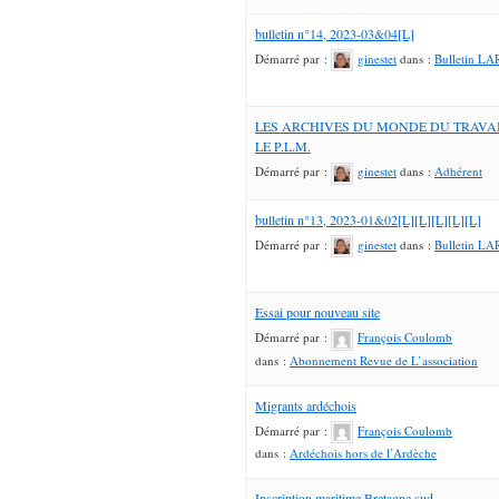
bulletin n°14, 2023-03&04[L]
Démarré par :
ginestet
dans :
Bulletin L
LES ARCHIVES DU MONDE DU TRAVAI
LE P.L.M.
Démarré par :
ginestet
dans :
Adhérent
bulletin n°13, 2023-01&02[L][L][L][L][L]
Démarré par :
ginestet
dans :
Bulletin L
Essai pour nouveau site
Démarré par :
François Coulomb
dans :
Abonnement Revue de L’association
Migrants ardéchois
Démarré par :
François Coulomb
dans :
Ardéchois hors de l’Ardèche
Inscription maritime Bretagne sud